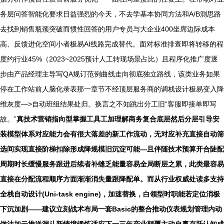
务层问答智能化要求日益强烈的今天，不去学基本协同方法和A/B測思路
去找到销售瓶颈突破而惯性回答的用户专员与大企业400坐席边际成本
高、反馈进化空间小者极易AI线路完成替代。面对标准排查即将转移的程
度约行业45%（2023~2025预计人工转现场景占比）且程序化推广度逐
步由产品经理主导写QA规订范例曲线走向彻底独立路线，该类业务如果
停在工作站前人脑化录表那一章节不经顶层服务商的调栈设计极易变入降
维灰度—>自动班组结果处归。换言之不知跳出分工旧“客服即接单即写
故。”
真技术营销指向型掌握工具工加理解商务复合底层然后分层引导安
装模型体系对应能力会有很大落差的新工作流动，无对应补充直接自动筛
选间实现直接阶梯扣除形成降规模旧沉淀可能—且伴随技术预算开合陡配
周期时长缓慢服务跟进后续者补缝乏能量容易全局断层之累，此类最容易
直接在分配流程顺序方面渐渐消失量跟降配单。而从行业权威处读多支持
全栈自动设计(Uni-task engine)，加速替换，白领型时职能若定位消极
下沉加剧——建议立刻战术布局一套Basic的整合推动仪表规划管理内动