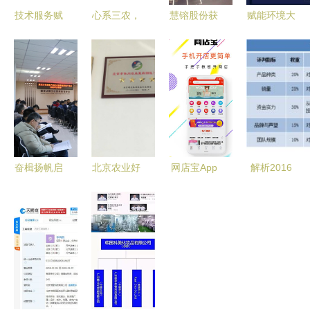
技术服务赋
心系三农，
慧镕股份获
赋能环境大
能乡村，农
科技兴农
再生电脑资
脑 埃睿迪
一网道县工
——农业技
质 IT生命
如何以智慧
作站再出发
术推广的实
周期管理引
数据
践与思考
领循环经
点‘绿’成金
济“智”造绿
色未来
奋楫扬帆启
北京农业好
网店宝App
解析2016
新程 黑龙
基地系列
免费下载指
年中国智能
江省杂粮产
梓婷佳苑垂
南 安卓最
家居市场
业技术协同
钓园 创新
新版v5.0.0
格局未定、
创新推广体
技术推广服
获取与店铺
盈利模式与
系启动会在
务引领休闲
运营升级攻
技术创新孰
农大召开
渔业新发展
略
先突破